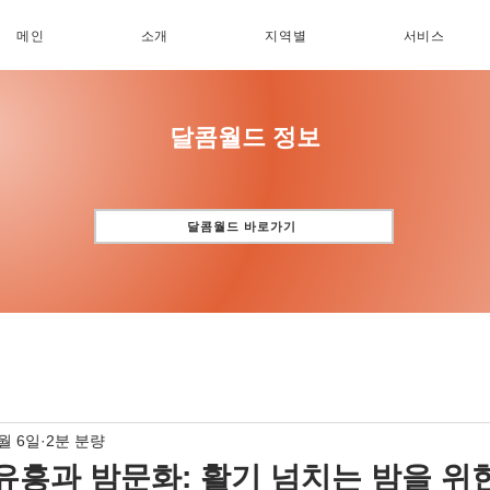
메인
소개
지역별
서비스
​달콤월드 정보
달콤월드 바로가기
1월 6일
2분 분량
유흥과 밤문화: 활기 넘치는 밤을 위