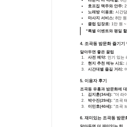
라운지 바 칵테일:
 8천
호프집 맥주와 안주:
 
노래방 이용료:
 시간당
마사지 서비스:
 8만 원
클럽 입장료:
 1만 원 ~
"특별 이벤트와 평일 
4. 조곡동 밤문화 즐기기
알아두면 좋은 꿀팁
사전 예약:
 인기 있는
현지 추천 메뉴 시도:
시간대별 즐길 거리:
 
5. 이용자 후기
조곡동 유흥과 밤문화에 대
김지훈(34세):
 "더 
박수진(29세):
 "조곡
이민호(40세):
 "조곡
6. 재미있는 조곡동 밤문
알아두면 더 재미있는 팁